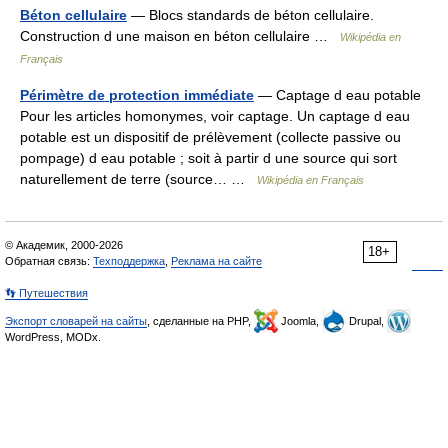
Béton cellulaire
— Blocs standards de béton cellulaire.
Construction d une maison en béton cellulaire …
Wikipédia en
Français
Périmètre de protection immédiate
— Captage d eau potable
Pour les articles homonymes, voir captage. Un captage d eau
potable est un dispositif de prélèvement (collecte passive ou
pompage) d eau potable ; soit à partir d une source qui sort
naturellement de terre (source… …
Wikipédia en Français
© Академик, 2000-2026
18+
Обратная связь:
Техподдержка
,
Реклама на сайте
👣 Путешествия
Экспорт словарей на сайты
, сделанные на PHP,
Joomla,
Drupal,
WordPress, MODx.