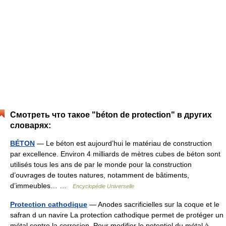
Смотреть что такое "béton de protection" в других
словарях:
BÉTON
— Le béton est aujourd’hui le matériau de construction
par excellence. Environ 4 milliards de mètres cubes de béton sont
utilisés tous les ans de par le monde pour la construction
d’ouvrages de toutes natures, notamment de bâtiments,
d’immeubles… …
Encyclopédie Universelle
Protection cathodique
— Anodes sacrificielles sur la coque et le
safran d un navire La protection cathodique permet de protéger un
métal contre la corrosion. Pour modifier le potentiel du métal à